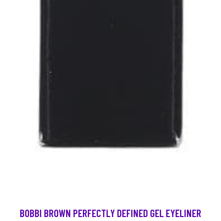
BOBBI BROWN PERFECTLY DEFINED GEL EYELINER