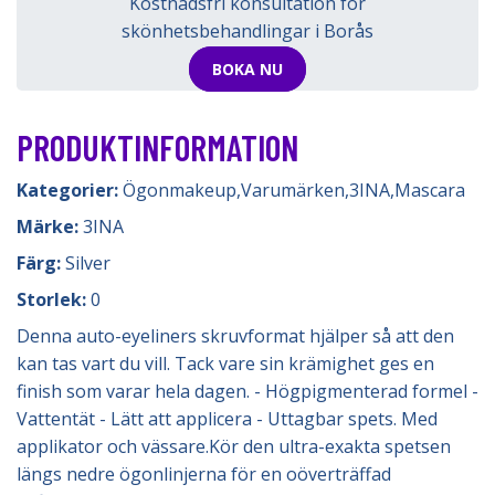
Kostnadsfri konsultation för
skönhetsbehandlingar i Borås
BOKA NU
PRODUKTINFORMATION
Kategorier:
Ögonmakeup
,
Varumärken
,
3INA
,
Mascara
Märke:
3INA
Färg:
Silver
Storlek:
0
Denna auto-eyeliners skruvformat hjälper så att den
kan tas vart du vill. Tack vare sin krämighet ges en
finish som varar hela dagen. - Högpigmenterad formel -
Vattentät - Lätt att applicera - Uttagbar spets. Med
applikator och vässare.Kör den ultra-exakta spetsen
längs nedre ögonlinjerna för en oöverträffad