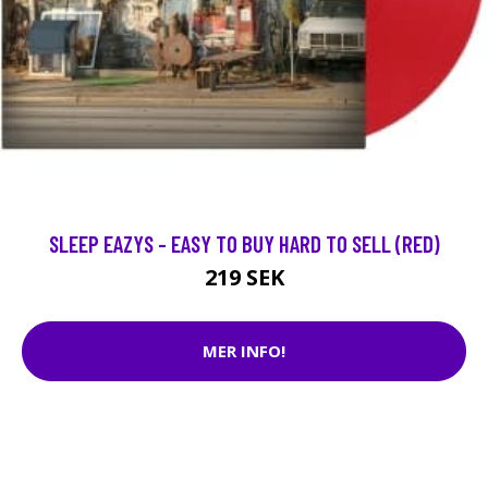
SLEEP EAZYS - EASY TO BUY HARD TO SELL (RED)
219 SEK
MER INFO!