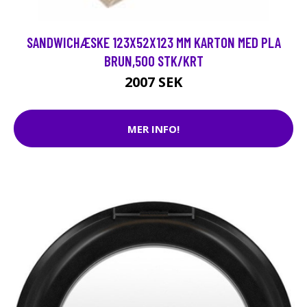
SANDWICHÆSKE 123X52X123 MM KARTON MED PLA
BRUN,500 STK/KRT
2007 SEK
MER INFO!