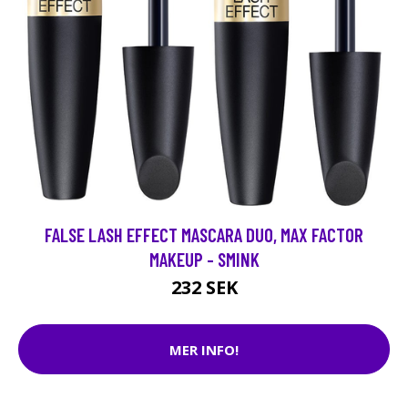
FALSE LASH EFFECT MASCARA DUO, MAX FACTOR
MAKEUP - SMINK
232 SEK
MER INFO!