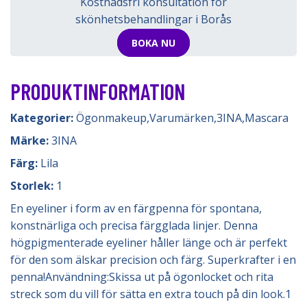
Kostnadsfri konsultation för
skönhetsbehandlingar i Borås
BOKA NU
PRODUKTINFORMATION
Kategorier:
Ögonmakeup
,
Varumärken
,
3INA
,
Mascara
Märke:
3INA
Färg:
Lila
Storlek:
1
En eyeliner i form av en färgpenna för spontana,
konstnärliga och precisa färgglada linjer. Denna
högpigmenterade eyeliner håller länge och är perfekt
för den som älskar precision och färg. Superkrafter i en
penna!Användning:Skissa ut på ögonlocket och rita
streck som du vill för sätta en extra touch på din look.1