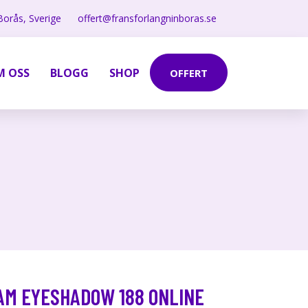
Borås, Sverige
offert@fransforlangninboras.se
M OSS
BLOGG
SHOP
OFFERT
AM EYESHADOW 188 ONLINE