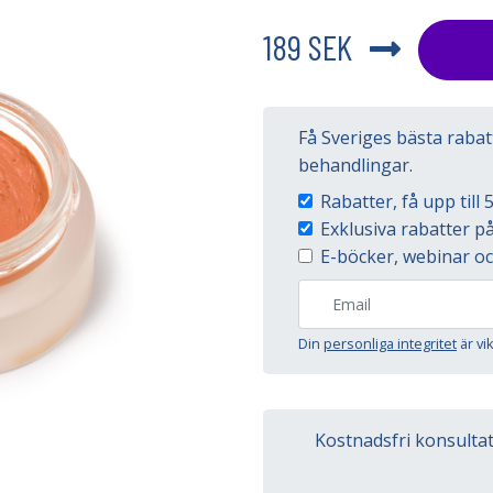
189 SEK
Få Sveriges bästa raba
behandlingar.
Rabatter, få upp til
Exklusiva rabatter 
E-böcker, webinar oc
Din
personliga integritet
är vi
Kostnadsfri konsulta