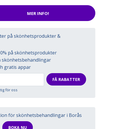
MER INFO!
tter på skönhetsprodukter &
l 50% på skönhetsprodukter
på skönhetsbehandlingar
h gratis appar
FÅ RABATTER
ktig för oss
tion för skönhetsbehandlingar i Borås
BOKA NU