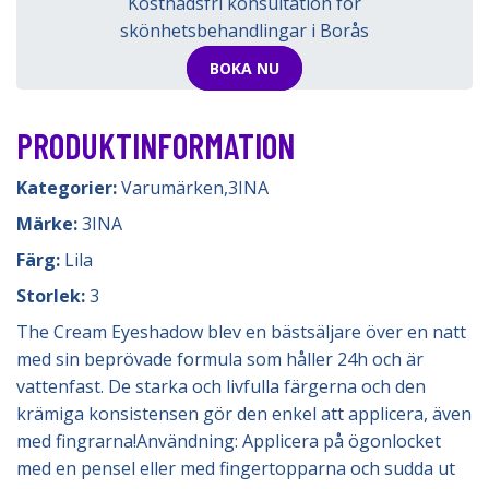
Kostnadsfri konsultation för
skönhetsbehandlingar i Borås
BOKA NU
PRODUKTINFORMATION
Kategorier:
Varumärken
,
3INA
Märke:
3INA
Färg:
Lila
Storlek:
3
The Cream Eyeshadow blev en bästsäljare över en natt
med sin beprövade formula som håller 24h och är
vattenfast. De starka och livfulla färgerna och den
krämiga konsistensen gör den enkel att applicera, även
med fingrarna!Användning: Applicera på ögonlocket
med en pensel eller med fingertopparna och sudda ut