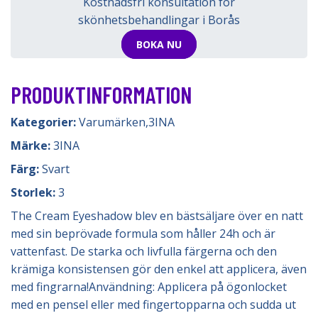
Kostnadsfri konsultation för
skönhetsbehandlingar i Borås
BOKA NU
PRODUKTINFORMATION
Kategorier:
Varumärken
,
3INA
Märke:
3INA
Färg:
Svart
Storlek:
3
The Cream Eyeshadow blev en bästsäljare över en natt
med sin beprövade formula som håller 24h och är
vattenfast. De starka och livfulla färgerna och den
krämiga konsistensen gör den enkel att applicera, även
med fingrarna!Användning: Applicera på ögonlocket
med en pensel eller med fingertopparna och sudda ut