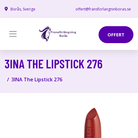
Borås, Sverige
offert@fransforlangninboras.se
OFFERT
3INA THE LIPSTICK 276
3INA The Lipstick 276