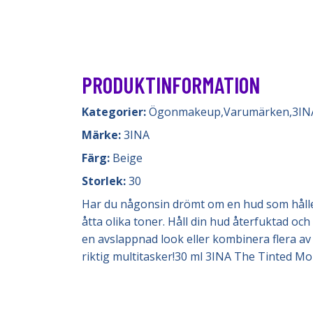
PRODUKTINFORMATION
Kategorier:
Ögonmakeup
,
Varumärken
,
3IN
Märke:
3INA
Färg:
Beige
Storlek:
30
Har du någonsin drömt om en hud som håller 
åtta olika toner. Håll din hud återfuktad o
en avslappnad look eller kombinera flera av
riktig multitasker!30 ml 3INA The Tinted Mo