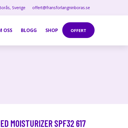
Borås, Sverige
offert@fransforlangninboras.se
M OSS
BLOGG
SHOP
OFFERT
TED MOISTURIZER SPF32 617