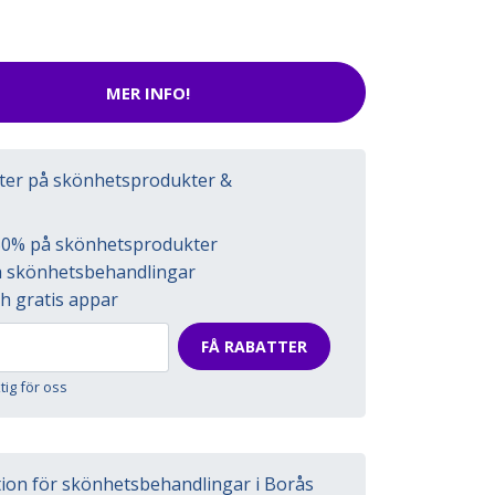
MER INFO!
tter på skönhetsprodukter &
l 50% på skönhetsprodukter
på skönhetsbehandlingar
h gratis appar
FÅ RABATTER
ktig för oss
tion för skönhetsbehandlingar i Borås