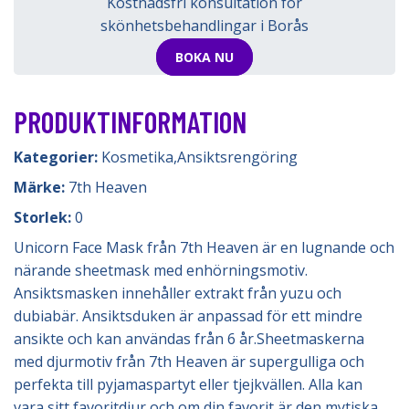
Kostnadsfri konsultation för
skönhetsbehandlingar i Borås
BOKA NU
PRODUKTINFORMATION
Kategorier:
Kosmetika
,
Ansiktsrengöring
Märke:
7th Heaven
Storlek:
0
Unicorn Face Mask från 7th Heaven är en lugnande och
närande sheetmask med enhörningsmotiv.
Ansiktsmasken innehåller extrakt från yuzu och
dubiabär. Ansiktsduken är anpassad för ett mindre
ansikte och kan användas från 6 år.Sheetmaskerna
med djurmotiv från 7th Heaven är supergulliga och
perfekta till pyjamaspartyt eller tjejkvällen. Alla kan
vara sitt favoritdjur och om din favorit är den mytiska