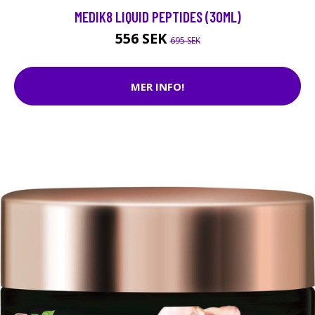
MEDIK8 LIQUID PEPTIDES (30ML)
556 SEK
695 SEK
MER INFO!