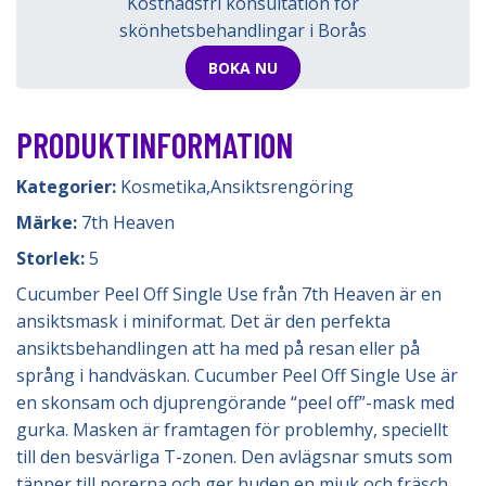
Kostnadsfri konsultation för
skönhetsbehandlingar i Borås
BOKA NU
PRODUKTINFORMATION
Kategorier:
Kosmetika
,
Ansiktsrengöring
Märke:
7th Heaven
Storlek:
5
Cucumber Peel Off Single Use från 7th Heaven är en
ansiktsmask i miniformat. Det är den perfekta
ansiktsbehandlingen att ha med på resan eller på
språng i handväskan. Cucumber Peel Off Single Use är
en skonsam och djuprengörande “peel off”-mask med
gurka. Masken är framtagen för problemhy, speciellt
till den besvärliga T-zonen. Den avlägsnar smuts som
täpper till porerna och ger huden en mjuk och fräsch