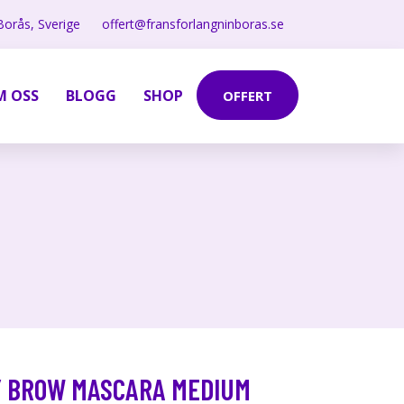
Borås, Sverige
offert@fransforlangninboras.se
M OSS
BLOGG
SHOP
OFFERT
NY BROW MASCARA MEDIUM