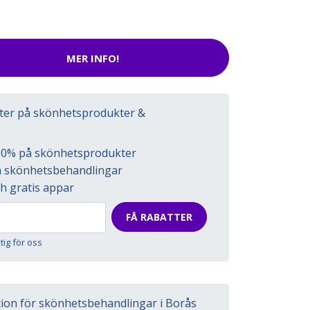
MER INFO!
tter på skönhetsprodukter &
l 50% på skönhetsprodukter
på skönhetsbehandlingar
h gratis appar
FÅ RABATTER
ktig för oss
tion för skönhetsbehandlingar i Borås