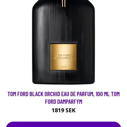
TOM FORD BLACK ORCHID EAU DE PARFUM, 100 ML TOM
FORD DAMPARFYM
1819 SEK