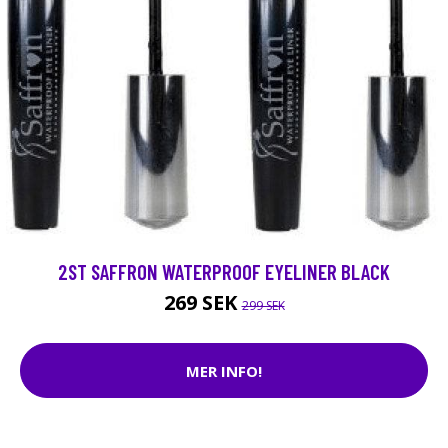
2ST SAFFRON WATERPROOF EYELINER BLACK
269 SEK
299 SEK
MER INFO!