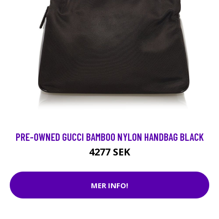
PRE-OWNED GUCCI BAMBOO NYLON HANDBAG BLACK
4277 SEK
MER INFO!