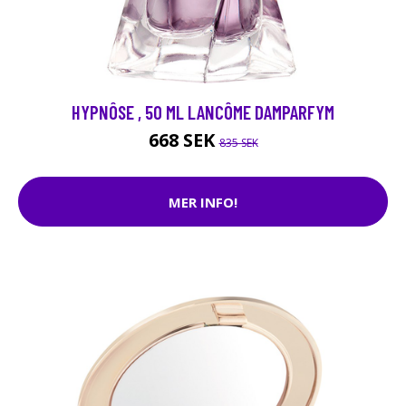
HYPNÔSE , 50 ML LANCÔME DAMPARFYM
668 SEK
835 SEK
MER INFO!