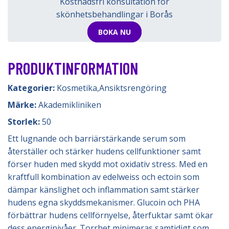
Kostnadsfri konsultation för
skönhetsbehandlingar i Borås
BOKA NU
PRODUKTINFORMATION
Kategorier:
Kosmetika
,
Ansiktsrengöring
Märke:
Akademikliniken
Storlek:
50
Ett lugnande och barriärstärkande serum som
återställer och stärker hudens cellfunktioner samt
förser huden med skydd mot oxidativ stress. Med en
kraftfull kombination av edelweiss och ectoin som
dämpar känslighet och inflammation samt stärker
hudens egna skyddsmekanismer. Glucoin och PHA
förbättrar hudens cellförnyelse, återfuktar samt ökar
dess energinivåer. Torrhet minimeras samtidigt som