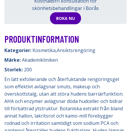
Kostnadsfri konsultation för
skönhetsbehandlingar i Borås
BOKA NU
PRODUKTINFORMATION
Kategorier:
Kosmetika
,
Ansiktsrengöring
Märke:
Akademikliniken
Storlek:
200
En lätt exfolierande och återfuktande rengöringsgel
som effektivt avlägsnar smuts, makeup och
överskottstalg, utan att störa hudens barriärfunktion.
AHA och enzymer avlägsnar döda hudceller och bidrar
till förbättrad ytstruktur. Botaniska extrakt från bland
annat hallon, lakritsrot och kamo-mill förebygger
rodnad och irritation samtidigt som sodium PCA och
pantenol återställer hudens fuktbalans. Huden lämnas