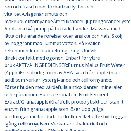
ren och fräsch med förbättrad lyster och
vitalitet.Avlägsnar smuts och
makeupCellförnyandeÅterfuktandeDjuprengörandeLyste
Applicera två pump på fuktade händer. Massera med
lätta cirkulerande rörelser över ansikte och hals. Skölj
av noggrant med ljummet vatten. På kvällen
rekommenderas dubbelrengöring. Undvik
direktkontakt med ögonen. Enbart för yttre
bruk.AKTIVA INGREDIENSER:Purnus Malus Fruit Water
(Äpple)En naturlig form av AHA-syra från äpple (malic
acid) som verkar lystergivande och cellförnyande.
Förser huden med värdefulla antioxidanter, mineraler
och spårämnen.Punica Granatum Fruit Ferment
Extract(Granatäpple)Kraftfullt proteolytiskt och stabilt
enzym från granatäpple som löser upp ytliga
bindningar mellan döda hudceller vilket effektivt triggar
igång cellförnyelsen. Verkar anti-bakteriell och