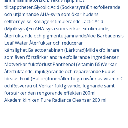
antiinflammatorisk. Effektiv hjälp mot
tilltäpptheter.Glycolic Acid (Sockersyra)En exfolierande
och utjämnande AHA-syra som ökar hudens
cellförnyelse. Kollagenstimulerande.Lactic Acid
(Mjölksyra)En AHA-syra som verkar exfolierande,
återfuktande och pigmentutjämnandeAloe Barbadensis
Leaf Water Återfuktar och reducerar
känslighet.Galactoarabinan (Lärkträd)Mild exfolierare
som även förstärker andra exfolierande ingredienser.
Motverkar fuktförlust.Panthenol (Vitamin B5)Verkar
återfuktande, mjukgörande och reparerande.Rubus
Ideaus Fruit (Hallon)Innehåller höga nivåer av vitamin C
ochResveratrol. Verkar fuktgivande, lugnande samt
förstärker den rengörande effekten.200ml
Akademikliniken Pure Radiance Cleanser 200 ml