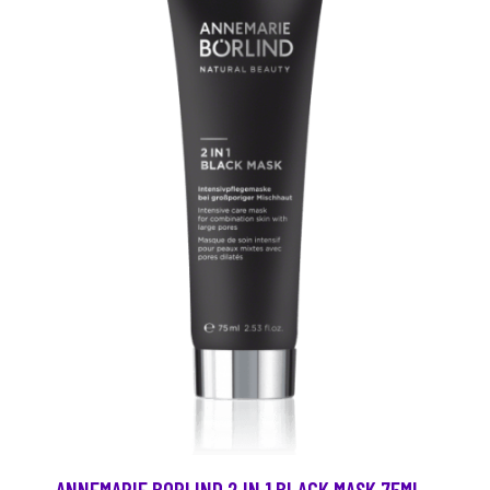
ANNEMARIE BORLIND 2 IN 1 BLACK MASK 75ML -