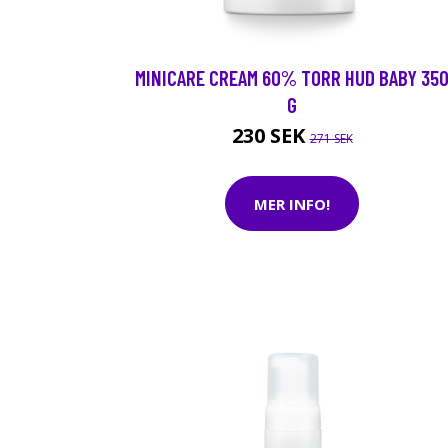
MINICARE CREAM 60% TORR HUD BABY 35
G
230 SEK
271 SEK
MER INFO!