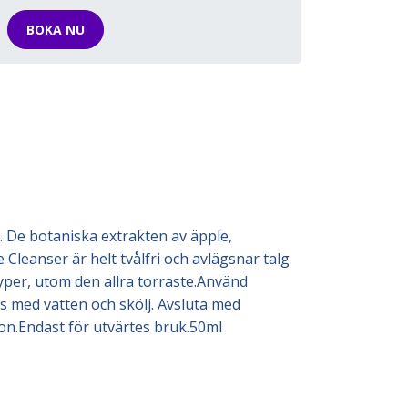
BOKA NU
. De botaniska extrakten av äpple,
leanser är helt tvålfri och avlägsnar talg
yper, utom den allra torraste.Använd
 med vatten och skölj. Avsluta med
on.Endast för utvärtes bruk.50ml