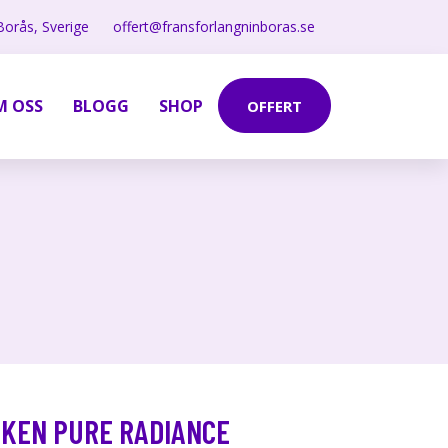
Borås, Sverige
offert@fransforlangninboras.se
M OSS
BLOGG
SHOP
OFFERT
IKEN PURE RADIANCE