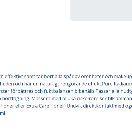
 effektivt samt tar bort alla spår av orenheter och makeup
uden och har en naturligt rengörande effekt.Pure Radiance C
yster förbättras och fuktbalansen bibehålls.Passar alla hudt
borttagning. Massera med mjuka cirkelrörelser tillsammans
 Toner eller Extra Care Toner).Undvik direktkontakt med ög
 ml