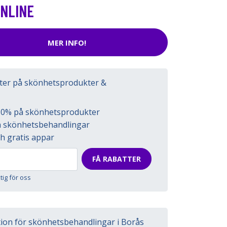
ONLINE
MER INFO!
tter på skönhetsprodukter &
l 50% på skönhetsprodukter
på skönhetsbehandlingar
h gratis appar
FÅ RABATTER
ktig för oss
tion för skönhetsbehandlingar i Borås