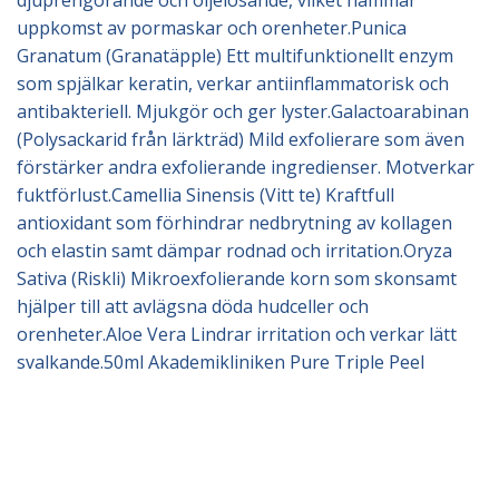
djuprengörande och oljelösande, vilket hämmar
uppkomst av pormaskar och orenheter.Punica
Granatum (Granatäpple) Ett multifunktionellt enzym
som spjälkar keratin, verkar antiinflammatorisk och
antibakteriell. Mjukgör och ger lyster.Galactoarabinan
(Polysackarid från lärkträd) Mild exfolierare som även
förstärker andra exfolierande ingredienser. Motverkar
fuktförlust.Camellia Sinensis (Vitt te) Kraftfull
antioxidant som förhindrar nedbrytning av kollagen
och elastin samt dämpar rodnad och irritation.Oryza
Sativa (Riskli) Mikroexfolierande korn som skonsamt
hjälper till att avlägsna döda hudceller och
orenheter.Aloe Vera Lindrar irritation och verkar lätt
svalkande.50ml Akademikliniken Pure Triple Peel