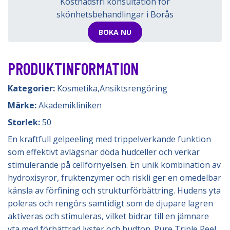
Kostnadsfri konsultation för
skönhetsbehandlingar i Borås
BOKA NU
PRODUKTINFORMATION
Kategorier:
Kosmetika
,
Ansiktsrengöring
Märke:
Akademikliniken
Storlek:
50
En kraftfull gelpeeling med trippelverkande funktion
som effektivt avlägsnar döda hudceller och verkar
stimulerande på cellförnyelsen. En unik kombination av
hydroxisyror, fruktenzymer och riskli ger en omedelbar
känsla av förfining och strukturförbättring. Hudens yta
poleras och rengörs samtidigt som de djupare lagren
aktiveras och stimuleras, vilket bidrar till en jämnare
yta med förbättrad lyster och hudton. Pure Triple Peel