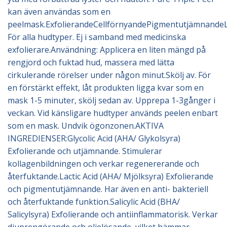
kan även användas som en
peelmask.ExfolierandeCellförnyandePigmentutjämnande
För alla hudtyper. Ej i samband med medicinska
exfolierare.Användning: Applicera en liten mängd på
rengjord och fuktad hud, massera med lätta
cirkulerande rörelser under någon minut.Skölj av. För
en förstärkt effekt, låt produkten ligga kvar som en
mask 1-5 minuter, skölj sedan av. Upprepa 1-3gånger i
veckan. Vid känsligare hudtyper används peelen enbart
som en mask. Undvik ögonzonen.AKTIVA
INGREDIENSER:Glycolic Acid (AHA/ Glykolsyra)
Exfolierande och utjämnande. Stimulerar
kollagenbildningen och verkar regenererande och
återfuktande.Lactic Acid (AHA/ Mjölksyra) Exfolierande
och pigmentutjämnande. Har även en anti- bakteriell
och återfuktande funktion.Salicylic Acid (BHA/
Salicylsyra) Exfolierande och antiinflammatorisk. Verkar