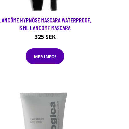
LANCÔME HYPNÔSE MASCARA WATERPROOF,
6 ML LANCÔME MASCARA
325 SEK
MER INFO!