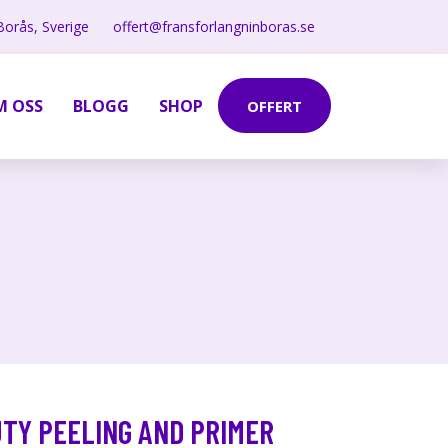
Borås, Sverige
offert@fransforlangninboras.se
M OSS
BLOGG
SHOP
OFFERT
UTY PEELING AND PRIMER