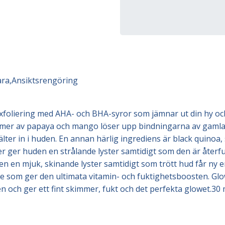
ara
,
Ansiktsrengöring
oliering med AHA- och BHA-syror som jämnar ut din hy och g
zymer av papaya och mango löser upp bindningarna av gamla 
lter in i huden. En annan härlig ingrediens är black quino
ger huden en strålande lyster samtidigt som den är återfu
 en mjuk, skinande lyster samtidigt som trött hud får ny en
e som ger den ultimata vitamin- och fuktighetsboosten. Gl
den och ger ett fint skimmer, fukt och det perfekta glowet.