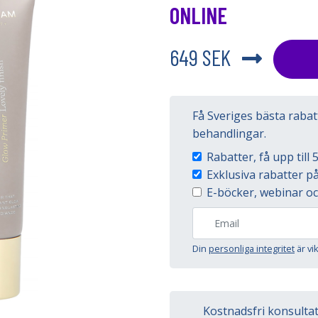
ONLINE
649 SEK
Få Sveriges bästa raba
behandlingar.
Rabatter, få upp til
Exklusiva rabatter 
E-böcker, webinar oc
Din
personliga integritet
är vi
Kostnadsfri konsulta