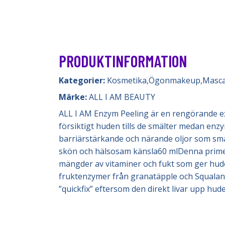
PRODUKTINFORMATION
Kategorier:
Kosmetika
,
Ögonmakeup
,
Masc
Märke:
ALL I AM BEAUTY
ALL I AM Enzym Peeling är en rengörande exf
försiktigt huden tills de smälter medan en
barriärstärkande och närande oljor som smä
skön och hälsosam känsla60 mlDenna primer 
mängder av vitaminer och fukt som ger huden
fruktenzymer från granatäpple och Squalan
”quickfix” eftersom den direkt livar upp hu