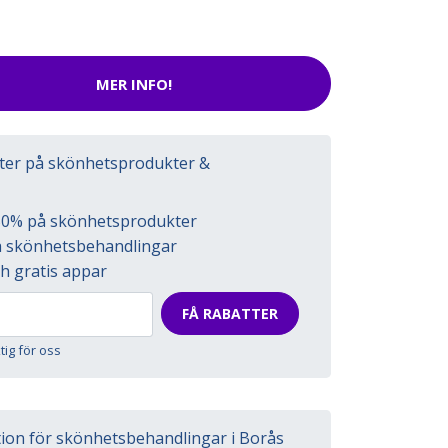
MER INFO!
tter på skönhetsprodukter &
l 50% på skönhetsprodukter
på skönhetsbehandlingar
h gratis appar
FÅ RABATTER
ktig för oss
tion för skönhetsbehandlingar i Borås