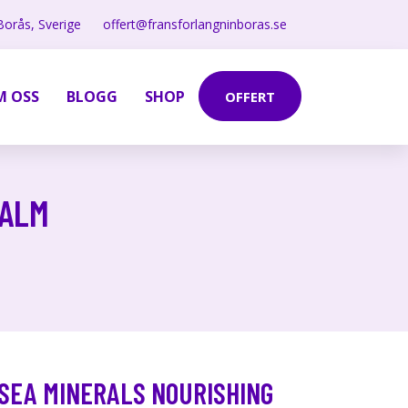
Borås, Sverige
offert@fransforlangninboras.se
M OSS
BLOGG
SHOP
OFFERT
BALM
SEA MINERALS NOURISHING