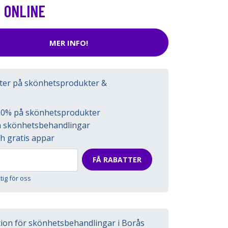
 ONLINE
MER INFO!
tter på skönhetsprodukter &
l 50% på skönhetsprodukter
på skönhetsbehandlingar
h gratis appar
FÅ RABATTER
ktig för oss
tion för skönhetsbehandlingar i Borås