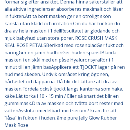
formar sig efter ansiktet. Denna hinna säkerställer att
alla aktiva ingredienser absorberas maximalt och låser
in fukten.Att ta bort masken ger en otroligt skön
känsla utan kladd och irritation.Om du har tur kan du
dra av hela masken i 1 del!Resultatet är glödande och
mjuk babyhud utan stora porer. ROSE CRUSH MASK
REAL ROSE PETALSBerikad med rosenbladGer fukt och
näringGer en jämn hudtonGer huden spänstBlanda
masken i en skål med en påse HyaluronsyraRör i 1
minut till en jämn basApplicera ett TJOCKT lager på ren
hud med skeden. Undvik området kring ögonen,
hårfästet och läpparna. Då blir det lättare att dra av
masken.Fördela också tjockt längs kanterna som haka,
käke.Låt torka i 10 - 15 min / Eller så snart det blir en
gummimask.Dra av masken och tvätta bort rester med
vattenAvsluta omedelbart med serum / kräm för att
“låsa” in fukten i huden. âme pure Jelly Glow Rubber
Mask Rose