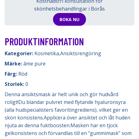
Kostnadsfri konsultation för
skönhetsbehandlingar i Borås
BOKA NU
PRODUKTINFORMATION
Kategorier:
Kosmetika
,
Ansiktsrengöring
Märke:
âme pure
Färg:
Röd
Storlek:
0
Denna ansiktsmask är helt unik och gör hudvård
roligt!Du blandar pulvret med flytande hyaluronsyra
(alla hudspecialisters favoritingrediens), vilket ger en
skön konsistens.Applicera över ansiktet och låt huden
njuta av denna fuktboosten.Masken har en tjock
gelkonsistens och förvandlas till en “gummimask” som