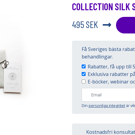
COLLECTION SILK 
495 SEK
Få Sveriges bästa raba
behandlingar.
Rabatter, få upp til
Exklusiva rabatter 
E-böcker, webinar oc
Din
personliga integritet
är vi
Kostnadsfri konsulta