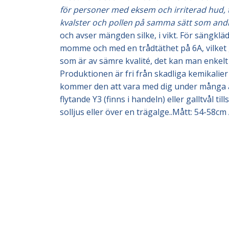
för personer med eksem och irriterad hud, ta
kvalster och pollen på samma sätt som an
och avser mängden silke, i vikt. För sängkl
momme och med en trådtäthet på 6A, vilket ge
som är av sämre kvalité, det kan man enkelt 
Produktionen är fri från skadliga kemikalie
kommer den att vara med dig under många år
flytande Y3 (finns i handeln) eller galltvål
solljus eller över en trägalge..Mått: 54-58