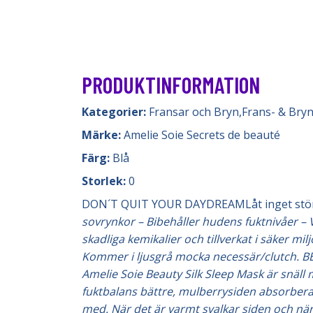
PRODUKTINFORMATION
Kategorier:
Fransar och Bryn
,
Frans- & Bry
Märke:
Amelie Soie Secrets de beauté
Färg:
Blå
Storlek:
0
DON´T QUIT YOUR DAYDREAMLåt inget störa 
sovrynkor – Bibehåller hudens fuktnivåer – 
skadliga kemikalier och tillverkat i säker m
Kommer i ljusgrå mocka necessär/clutch. BE
Amelie Soie Beauty Silk Sleep Mask är snäll
fuktbalans bättre, mulberrysiden absorberar 
med. När det är varmt svalkar siden och när