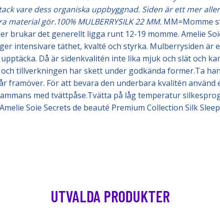
ck vare dess organiska uppbyggnad. Siden är ett mer allergiv
dra material gör.100% MULBERRYSILK 22 MM.
MM=Momme står f
äder brukar det generellt ligga runt 12-19 momme. Amelie Soi
r intensivare täthet, kvalté och styrka. Mulberrysiden är en
upptäcka. Då är sidenkvalitén inte lika mjuk och slät och kan
r och tillverkningen har skett under godkända former.Ta han
 framöver. För att bevara den underbara kvalitén använd e
 tillsammans med tvättpåse.Tvätta på låg temperatur silkespro
cm Amelie Soie Secrets de beauté Premium Collection Silk Sle
UTVALDA PRODUKTER