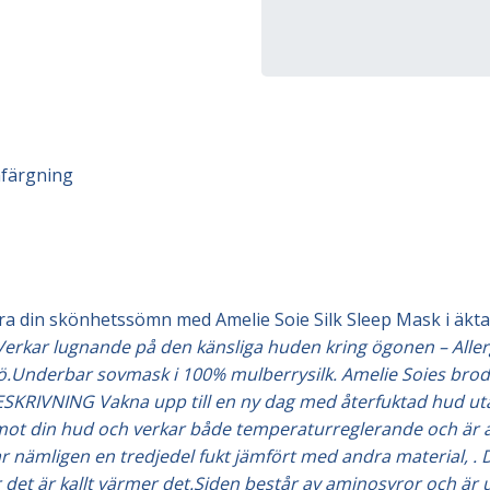
nfärgning
din skönhetssömn med Amelie Soie Silk Sleep Mask i äkta
Verkar lugnande på den känsliga huden kring ögonen – Aller
iljö.Underbar sovmask i 100% mulberrysilk. Amelie Soies brod
SKRIVNING Vakna upp till en ny dag med återfuktad hud uta
 mot din hud och verkar både temperaturreglerande och är al
nämligen en tredjedel fukt jämfört med andra material, . De
 det är kallt värmer det.Siden består av aminosyror och är u