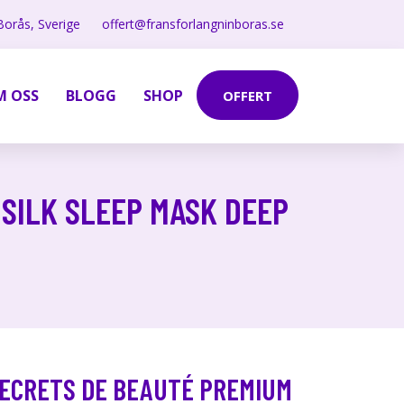
Borås, Sverige
offert@fransforlangninboras.se
M OSS
BLOGG
SHOP
OFFERT
 SILK SLEEP MASK DEEP
SECRETS DE BEAUTÉ PREMIUM