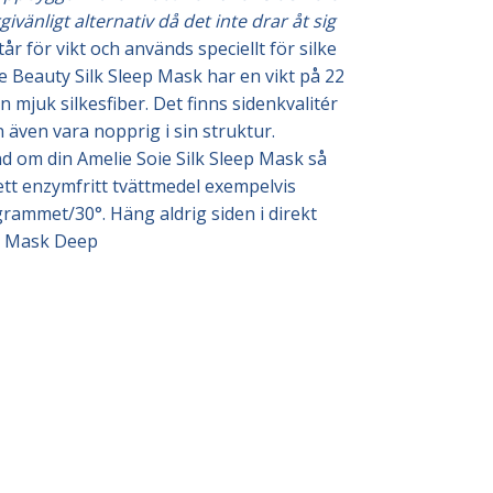
änligt alternativ då det inte drar åt sig
ör vikt och används speciellt för silke
e Beauty Silk Sleep Mask har en vikt på 22
 mjuk silkesfiber. Det finns sidenkvalitér
 även vara nopprig i sin struktur.
d om din Amelie Soie Silk Sleep Mask så
tt enzymfritt tvättmedel exempelvis
grammet/30°. Häng aldrig siden i direkt
ep Mask Deep