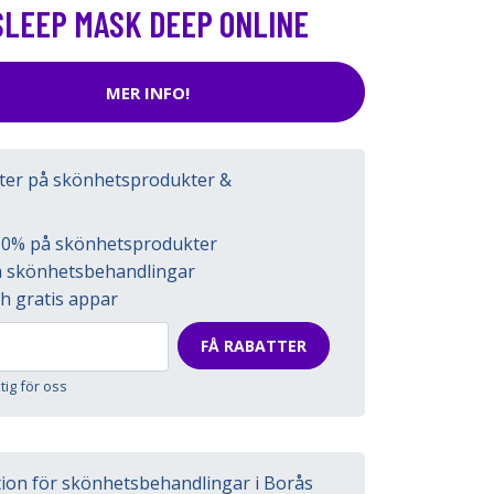
SLEEP MASK DEEP ONLINE
MER INFO!
tter på skönhetsprodukter &
l 50% på skönhetsprodukter
på skönhetsbehandlingar
h gratis appar
FÅ RABATTER
ktig för oss
tion för skönhetsbehandlingar i Borås