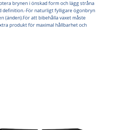
lptera brynen i önskad form och lägg stråna
efinition.-För naturligt fylligare ögonbryn
en (änden).För att bibehålla vaxet måste
extra produkt för maximal hållbarhet och