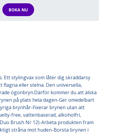
BOKA NU
. Ett stylingvax som låter dig skräddarsy
 flagna eller stelna. Den universella,
ierade ögonbryn.Därför kommer du att älska
brynen på plats hela dagen-Ger omedelbart
tyriga brynhår-Fixerar brynen utan att
elty-free, vattenbaserad, alkoholfri,
e (Duo Brush Nr 12)-Arbeta produkten fram
iktigt stråna mot huden-Borsta brynen i