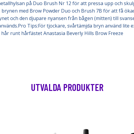
metallhylsan på Duo Brush Nr 12 för att pressa upp och sku
i brynen med Brow Powder Duo och Brush 7B för att få ökad d
ynet och den djupare nyansen från bågen (mitten) till svans
 används.Pro Tips:För tjockare, svårtämjda bryn använd lite 
 hår runt hårfästet Anastasia Beverly Hills Brow Freeze
UTVALDA PRODUKTER