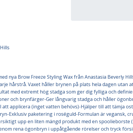
Hills
med nya Brow Freeze Styling Wax från Anastasia Beverly Hills
varje hårstrå. Vaxet håller brynen på plats hela dagen utan att
sultat med extremt hög stadga som ger dig fylliga och defin
oner och brynfärger-Ger långvarig stadga och håller ögon
tt applicera (inget vatten behövs)-Hjälper till att tämja os
nbryn-Exklusiv paketering i roséguld-Formulan är vegansk, cru
försiktigt upp en liten mängd produkt med en spoolieborst
 genom rena ögonbryn i uppåtgående rörelser och tryck förs