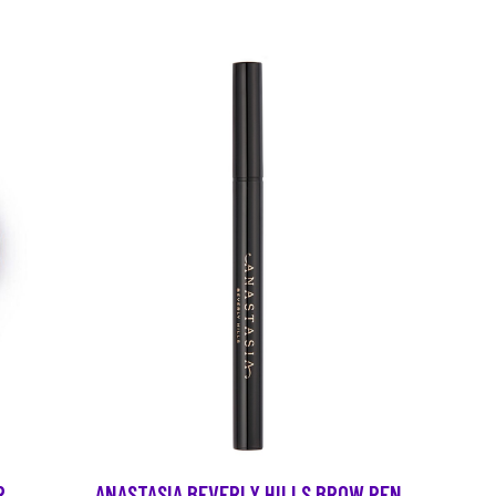
R
ANASTASIA BEVERLY HILLS BROW PEN