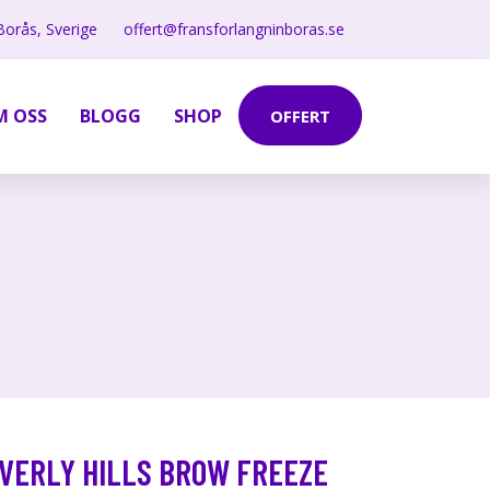
Borås, Sverige
offert@fransforlangninboras.se
M OSS
BLOGG
SHOP
OFFERT
VERLY HILLS BROW FREEZE