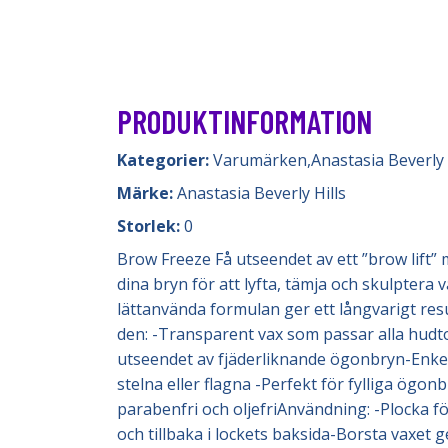
PRODUKTINFORMATION
Kategorier:
Varumärken
,
Anastasia Beverly 
Märke:
Anastasia Beverly Hills
Storlek:
0
Brow Freeze Få utseendet av ett ”brow lift” 
dina bryn för att lyfta, tämja och skulptera 
lättanvända formulan ger ett långvarigt re
den: -Transparent vax som passar alla hudt
utseendet av fjäderliknande ögonbryn-Enkel a
stelna eller flagna -Perfekt för fylliga ögo
parabenfri och oljefriAnvändning: -Plocka 
och tillbaka i lockets baksida-Borsta vaxet