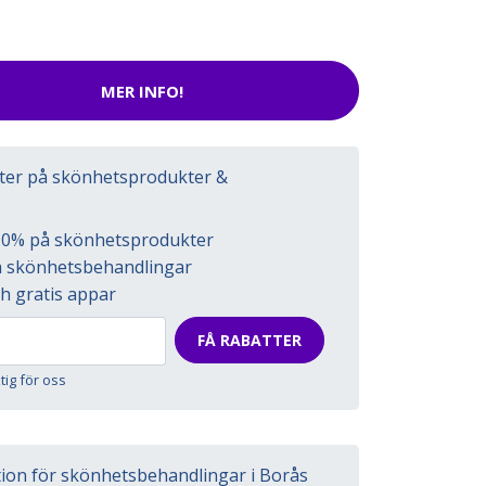
MER INFO!
tter på skönhetsprodukter &
l 50% på skönhetsprodukter
på skönhetsbehandlingar
h gratis appar
FÅ RABATTER
ktig för oss
tion för skönhetsbehandlingar i Borås