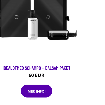
IDEALOFMED SCHAMPO + BALSAM PAKET
60 EUR
MER INFO!