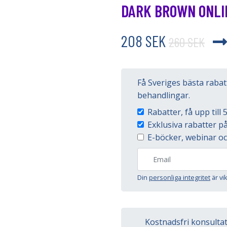
DARK BROWN ONLI
208 SEK
260 SEK
Få Sveriges bästa raba
behandlingar.
Rabatter, få upp til
Exklusiva rabatter 
E-böcker, webinar oc
Din
personliga integritet
är vi
Kostnadsfri konsulta