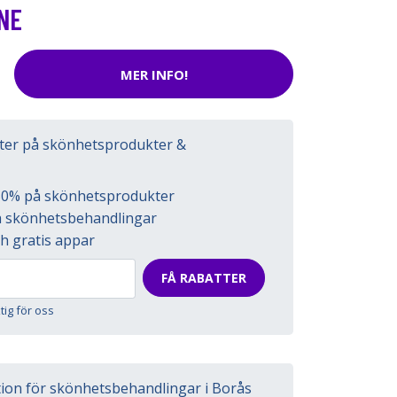
NE
MER INFO!
tter på skönhetsprodukter &
l 50% på skönhetsprodukter
på skönhetsbehandlingar
h gratis appar
FÅ RABATTER
ktig för oss
tion för skönhetsbehandlingar i Borås