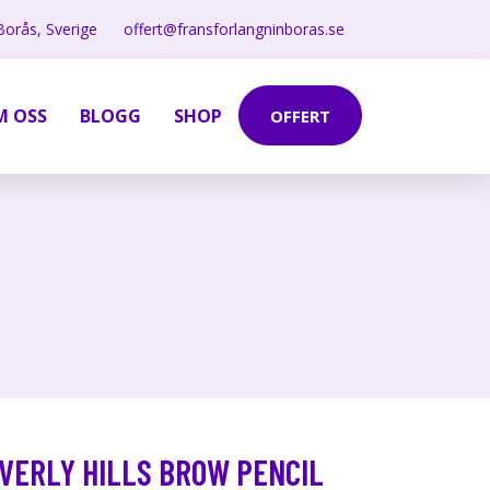
Borås, Sverige
offert@fransforlangninboras.se
M OSS
BLOGG
SHOP
OFFERT
VERLY HILLS BROW PENCIL