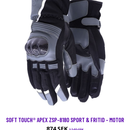
SOFT TOUCH® APEX ZSP-8180 SPORT & FRITID - MOTOR
874 SEK
1249 SEK