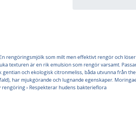
n rengöringsmjölk som milt men effektivt rengör och löser
juka texturen är en rik emulsion som rengör varsamt. Passa
 gentian och ekologisk citronmeliss, båda utvunna från the 
gfald), har mjukgörande och lugnande egenskaper. Moringae
iv rengöring › Respekterar hudens bakterieflora