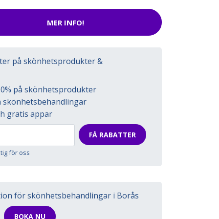
MER INFO!
tter på skönhetsprodukter &
l 50% på skönhetsprodukter
på skönhetsbehandlingar
h gratis appar
FÅ RABATTER
ktig för oss
tion för skönhetsbehandlingar i Borås
BOKA NU