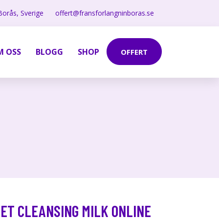
Borås, Sverige
offert@fransforlangninboras.se
M OSS
BLOGG
SHOP
OFFERT
ET CLEANSING MILK ONLINE