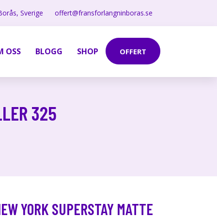
Borås, Sverige
offert@fransforlangninboras.se
M OSS
BLOGG
SHOP
OFFERT
LLER 325
NEW YORK SUPERSTAY MATTE