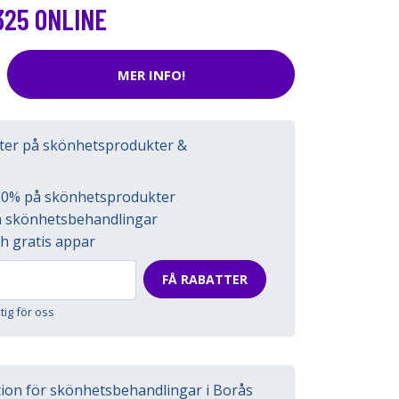
325 ONLINE
MER INFO!
tter på skönhetsprodukter &
l 50% på skönhetsprodukter
på skönhetsbehandlingar
h gratis appar
FÅ RABATTER
ktig för oss
tion för skönhetsbehandlingar i Borås