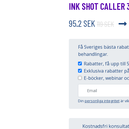
INK SHOT CALLER 
95.2 SEK
119 SEK
Få Sveriges bästa raba
behandlingar.
Rabatter, få upp til
Exklusiva rabatter 
E-böcker, webinar oc
Din
personliga integritet
är vi
Kostnadsfri konsulta