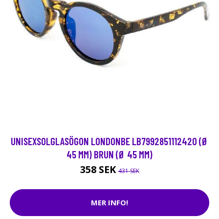
UNISEXSOLGLASÖGON LONDONBE LB7992851112420 (Ø
45 MM) BRUN (Ø 45 MM)
358 SEK
431 SEK
MER INFO!