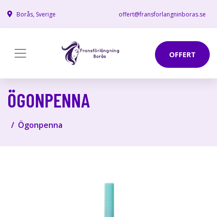
Borås, Sverige
offert@fransforlangninboras.se
OFFERT
ÖGONPENNA
Ögonpenna