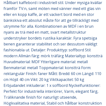
Hållbart kaffebord i industriell stil. Under mysiga kvällar
framför TV:n, samt möten med vänner med ett glas vin
eller en kopp kaffe, är ett vackert bord med en stor
bänkskiva ett absolut måste för att ge tillräckligt med
utrymme för alla. Kombinationen av MDF i en brun
nyans av trä med en matt, svart metallstruktur
understryker bordets rustika karaktär. Fyra spetsiga
benen garanterar stabilitet och ser dessutom väldigt
fashionabla ut. Detaljer: Produkttyp: soffbord Stil:
modern Allmän färg: mörk träfärg Materialtyp: konstträ
Huvudmaterial: MDF Ytterligare material: metall
Benmaterial: metall Toppmaterial: konstträ Form:
rektangulär Finish: faner Mått: Bredd: 60 cm Längd: 110
cm Höjd: 40 cm Vikt: 20 kg Viktkapacitet: 50 kg
Erbjudandet inkluderar: 1 x soffbord Nyckelfunktioner:
Perfekt för industriella interiörer, Varm, elegant färg,
Träliknande finish för naturligt utseende,
Högkvalitativa material, Stabil och hållbar konstruktion