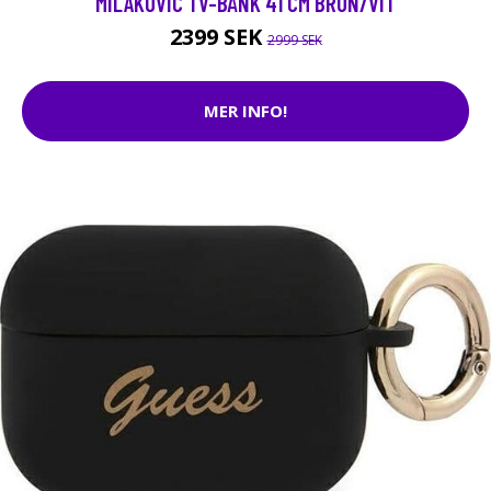
MILAKOVIC TV-BÄNK 41 CM BRUN/VIT
2399 SEK
2999 SEK
MER INFO!