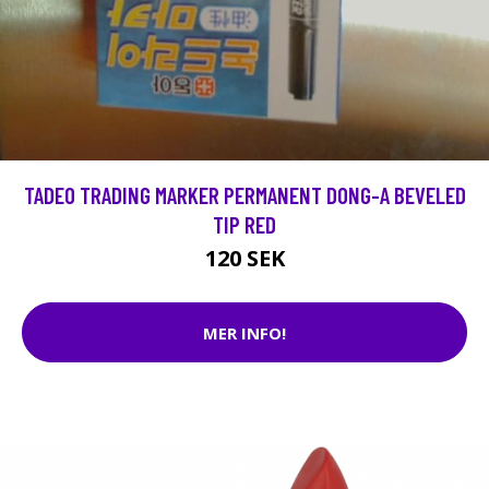
TADEO TRADING MARKER PERMANENT DONG-A BEVELED
TIP RED
120 SEK
MER INFO!