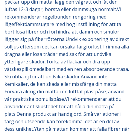
packar upp din matta, lägg den vågrätt och låt den
luftas i 2-3 dagar, borsta eller dammsuga normalt.Vi
rekommenderar regelbunden rengöring med
lågeffektdammsugare med hög inställning för att ta
bort lösa fibrer och förhindra att damm och smulor
lägger sig på fiberrötterna.Undvik exponering av direkt
solljus eftersom det kan orsaka färgförlust.Trimma alla
dragna eller lösa trådar med sax för att undvika
ytterligare skador.Torka av fläckar och dra upp
vätskespill omedelbart med en ren absorberande trasa.
Skrubba ej för att undvika skador.Använd inte
kemikalier, de kan skada eller missfärga din matta.
Förvara aldrig din matta i en lufttät plastpåse; använd
vår praktiska bomullspåse.Vi rekommenderar att du
använder antislipstödet för att hålla din matta på
plats.Denna produkt är handgjord. Små variationer i
färg och utseende kan förekomma, det är en del av
dess unikhet.Ytan på mattan kommer att fälla fibrer när