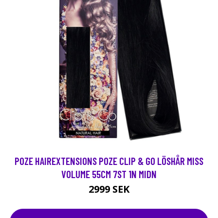
POZE HAIREXTENSIONS POZE CLIP & GO LÖSHÅR MISS
VOLUME 55CM 7ST 1N MIDN
2999 SEK