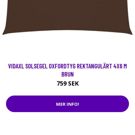
VIDAXL SOLSEGEL OXFORDTYG REKTANGULÄRT 4X6 M
BRUN
759 SEK
MER INFO!