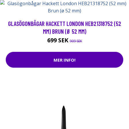
GLASÖGONBÅGAR HACKETT LONDON HEB21318752 (52
MM) BRUN (Ø 52 MM)
699 SEK
909 SEK
MER INFO!