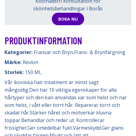
Kostnadsfri konsultation för
skönhetsbehandlingar i Borås
BOKA NU
PRODUKTINFORMATION
Kategorier:
Fransar och Bryn
,
Frans- & Brynfärgning
Märke:
Revlon
Storlek:
150 ML
Vår ikoniska hair treatment är minst sagt
mångsidig.Den har 10 viktiga egenskaper för alla
hårtyper och den kan användas var som helst och när
som helst, i vått eller torrt hår. Reparerar torrt och
skadat hår.Stärker håret och motverkar kluvna
toppar.Behandlar och reder ut. Kontrollerar
frissighet.Ger omedelbar fukt.Värmeskydd.Ger glans
och skyddar färgen.Mjukt och lätt att