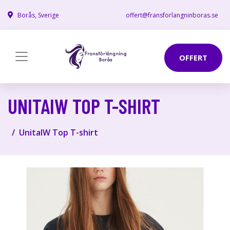
Borås, Sverige
offert@fransforlangninboras.se
OFFERT
UNITAIW TOP T-SHIRT
UnitaIW Top T-shirt