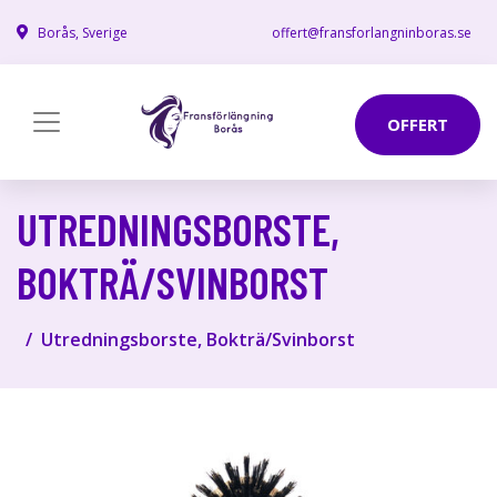
Borås, Sverige
offert@fransforlangninboras.se
OFFERT
UTREDNINGSBORSTE,
BOKTRÄ/SVINBORST
Utredningsborste, Bokträ/Svinborst