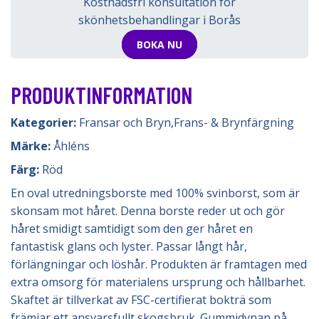
Kostnadsfri konsultation för
skönhetsbehandlingar i Borås
BOKA NU
PRODUKTINFORMATION
Kategorier:
Fransar och Bryn
,
Frans- & Brynfärgning
Märke:
Åhléns
Färg:
Röd
En oval utredningsborste med 100% svinborst, som är
skonsam mot håret. Denna borste reder ut och gör
håret smidigt samtidigt som den ger håret en
fantastisk glans och lyster. Passar långt hår,
förlängningar och löshår. Produkten är framtagen med
extra omsorg för materialens ursprung och hållbarhet.
Skaftet är tillverkat av FSC-certifierat bokträ som
främjar ett ansvarsfullt skogsbruk. Gummidynan på