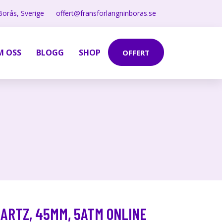
Borås, Sverige
offert@fransforlangninboras.se
M OSS
BLOGG
SHOP
OFFERT
UARTZ, 45MM, 5ATM ONLINE