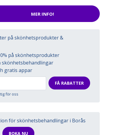
MER INFO!
tter på skönhetsprodukter &
l 50% på skönhetsprodukter
på skönhetsbehandlingar
h gratis appar
FÅ RABATTER
ktig för oss
tion för skönhetsbehandlingar i Borås
BOKA NU