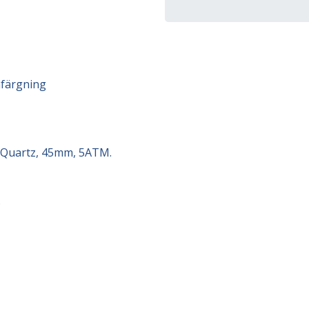
nfärgning
 Quartz, 45mm, 5ATM.
.