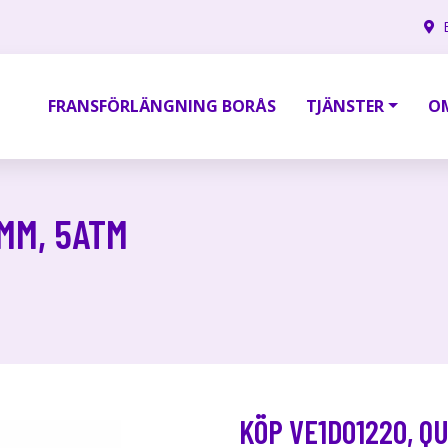
FRANSFÖRLÄNGNING BORÅS
TJÄNSTER
O
5MM, 5ATM
KÖP VE1D01220, Q