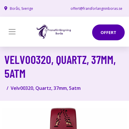
Borås, Sverige
offert@fransforlangninboras.se
OFFERT
VELV00320, QUARTZ, 37MM,
5ATM
Velv00320, Quartz, 37mm, 5atm