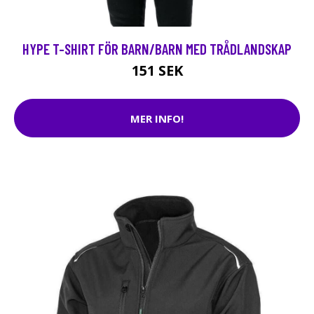
HYPE T-SHIRT FÖR BARN/BARN MED TRÅDLANDSKAP
151 SEK
MER INFO!