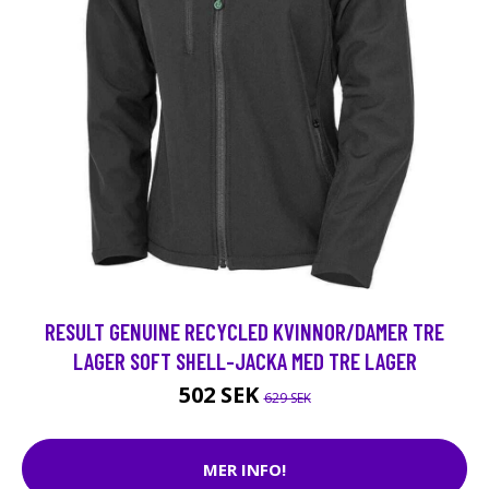
RESULT GENUINE RECYCLED KVINNOR/DAMER TRE
LAGER SOFT SHELL-JACKA MED TRE LAGER
502 SEK
629 SEK
MER INFO!