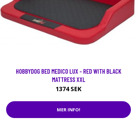
HOBBYDOG BED MEDICO LUX - RED WITH BLACK
MATTRESS XXL
1374 SEK
MER INFO!