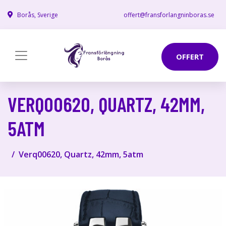
Borås, Sverige
offert@fransforlangninboras.se
OFFERT
VERQ00620, QUARTZ, 42MM,
5ATM
Verq00620, Quartz, 42mm, 5atm