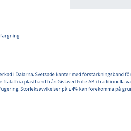
nfärgning
erkad i Dalarna. Svetsade kanter med förstärkningsband för
ftalatfria plastband från Gislaved Folie AB i traditionella v
ifugering. Storleksavvikelser på ±4% kan förekomma på grun