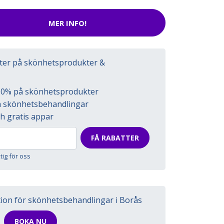
MER INFO!
tter på skönhetsprodukter &
l 50% på skönhetsprodukter
på skönhetsbehandlingar
h gratis appar
FÅ RABATTER
ktig för oss
tion för skönhetsbehandlingar i Borås
BOKA NU