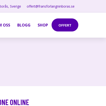
Borås, Sverige
offert@fransforlangninboras.se
M OSS
BLOGG
SHOP
OFFERT
ONE ONLINE