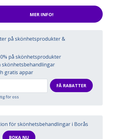
MER INFO!
tter på skönhetsprodukter &
l 50% på skönhetsprodukter
på skönhetsbehandlingar
h gratis appar
FÅ RABATTER
ktig för oss
tion för skönhetsbehandlingar i Borås
BOKA NU