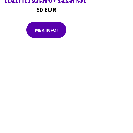
IDEALOFMED SCHAMPO + BALSAM PAKET
60 EUR
MER INFO!