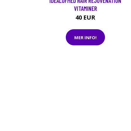
IDEALOFMED HAIR REJUVENATION
VITAMINER
40 EUR
MER INFO!