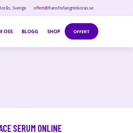
Borås, Sverige
offert@fransforlangninboras.se
M OSS
BLOGG
SHOP
OFFERT
FACE SERUM ONLINE