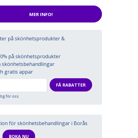
MER INFO!
tter på skönhetsprodukter &
l 50% på skönhetsprodukter
på skönhetsbehandlingar
h gratis appar
FÅ RABATTER
ktig för oss
tion för skönhetsbehandlingar i Borås
BOKA NU