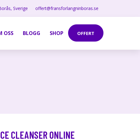
Borås, Sverige
offert@fransforlangninboras.se
M OSS
BLOGG
SHOP
OFFERT
ICE CLEANSER ONLINE