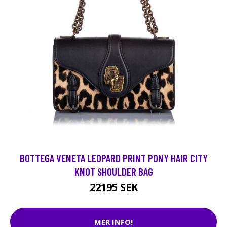
BOTTEGA VENETA LEOPARD PRINT PONY HAIR CITY
KNOT SHOULDER BAG
22195 SEK
MER INFO!