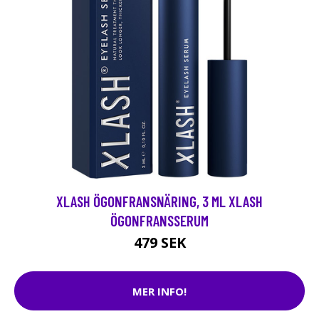
XLASH ÖGONFRANSNÄRING, 3 ML XLASH
ÖGONFRANSSERUM
479 SEK
MER INFO!