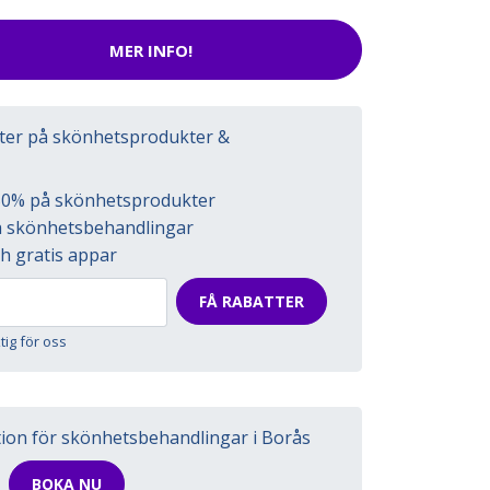
MER INFO!
tter på skönhetsprodukter &
l 50% på skönhetsprodukter
på skönhetsbehandlingar
h gratis appar
FÅ RABATTER
ktig för oss
tion för skönhetsbehandlingar i Borås
BOKA NU