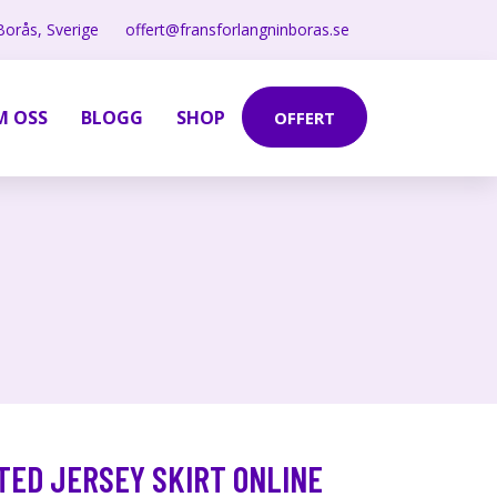
Borås, Sverige
offert@fransforlangninboras.se
M OSS
BLOGG
SHOP
OFFERT
TED JERSEY SKIRT ONLINE