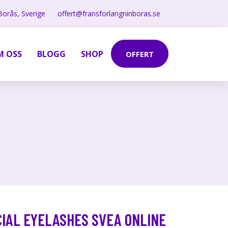
Borås, Sverige
offert@fransforlangninboras.se
M OSS
BLOGG
SHOP
OFFERT
CIAL EYELASHES SVEA ONLINE