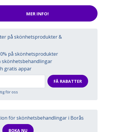
MER INFO!
tter på skönhetsprodukter &
l 50% på skönhetsprodukter
på skönhetsbehandlingar
h gratis appar
FÅ RABATTER
ktig för oss
tion för skönhetsbehandlingar i Borås
BOKA NU