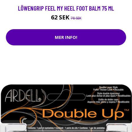
LÖWENGRIP FEEL MY HEEL FOOT BALM 75 ML
62 SEK
78 SEK
MER INFO!