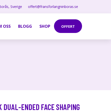
Borås, Sverige
offert@fransforlangninboras.se
M OSS
BLOGG
SHOP
OFFERT
K DUAL-ENDED FACE SHAPING