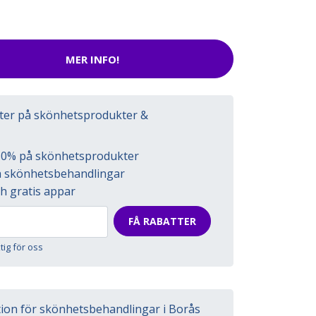
MER INFO!
tter på skönhetsprodukter &
l 50% på skönhetsprodukter
på skönhetsbehandlingar
h gratis appar
FÅ RABATTER
ktig för oss
tion för skönhetsbehandlingar i Borås