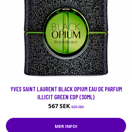
YVES SAINT LAURENT BLACK OPIUM EAU DE PARFUM
ILLICIT GREEN EDP (30ML)
567 SEK
625 SEK
MER INFO!