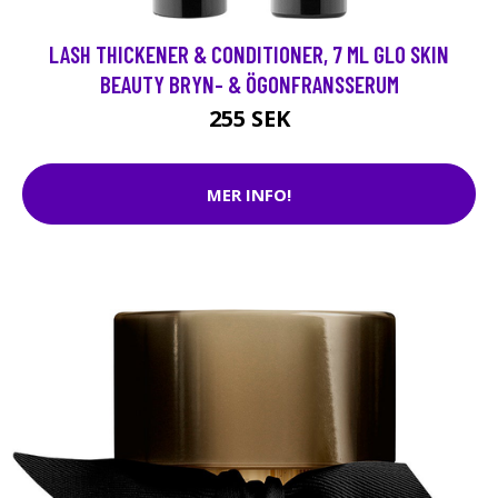
LASH THICKENER & CONDITIONER, 7 ML GLO SKIN
BEAUTY BRYN- & ÖGONFRANSSERUM
255 SEK
MER INFO!